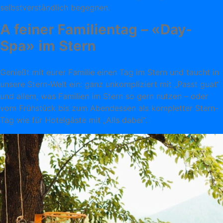
selbstverständlich begegnen.
A feiner Familientag – «Day-
Spa» im Stern
Genießt mit eurer Familie einen Tag im Stern und taucht in
unsere Stern-Welt ein: ganz unkompliziert mit „Passt guat“
und allem, was Familien im Stern so gern nutzen – oder
vom Frühstück bis zum Abendessen als kompletter Stern-
Tag wie für Hotelgäste mit „Alls dabei“.