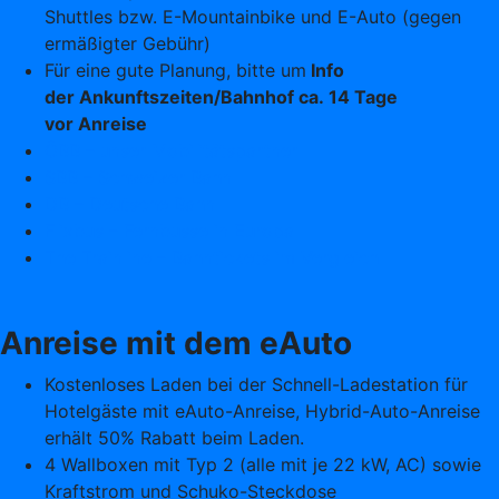
Shuttles bzw. E-Mountainbike und E-Auto (gegen
ermäßigter Gebühr)
Für eine gute Planung, bitte um
Info
der Ankunftszeiten/Bahnhof ca. 14 Tage
vor Anreise
ÖBB – unser Mobilitätspartner
SBB – Schweizer Bahn
DB – Deutsche Bahn
Flixbus – Fernbusse in Europa
The Trainline – Bahntickets im Vergleich
Anreise mit dem eAuto
Kostenloses Laden bei der Schnell-Ladestation für
Hotelgäste mit eAuto-Anreise, Hybrid-Auto-Anreise
erhält 50% Rabatt beim Laden.
4 Wallboxen mit Typ 2 (alle mit je 22 kW, AC) sowie
Kraftstrom und Schuko-Steckdose