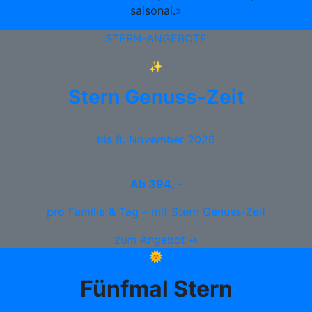
saisonal.»
STERN-ANGEBOTE
✨
Stern Genuss-Zeit
bis 8. November 2026
Ab
394, –
pro Familie & Tag – mit Stern Genuss-Zeit
zum Angebot ➺
🌞
Fünfmal Stern