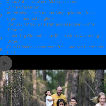
Omas Apfelstrudel und Mehlspeisen mit
1
Erinnerungsfaktor
Im Wirtshaus mit Butz und Stingl gekocht – frisch,
2
regional und restlos glücklich
Von Gault Millau & Falstaff ausgezeichnet – ohne
3
Tamtam
Jeden Tag Gloabets – aus Restln wird etwas richtig
4
Gutes
Beim Frühstück selber entsaften – und alle feiern’s ein
5
bissl