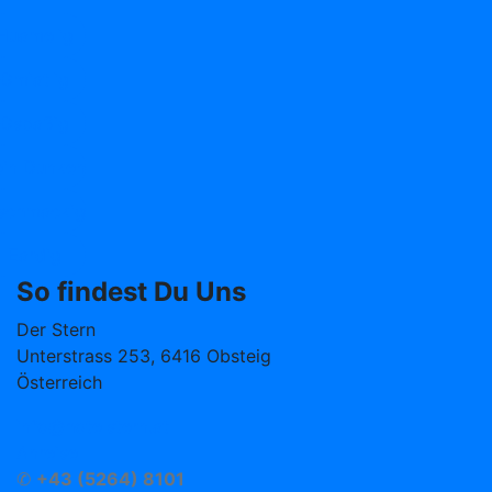
Huamelig
Gmiatlig
Gspaßig
ein Dunken
schmackig
Eardig
So findest Du Uns
Der Stern
Unterstrass 253, 6416 Obsteig
Österreich
info@hotelstern.at
Anreise
✆
+43 (5264) 8101