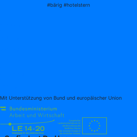
#bärig #hotelstern
Huamelig
Gmiatlig
Gspaßig
ein Dunken
schmackig
Eardig
Mit Unterstützung von Bund und europäischer Union