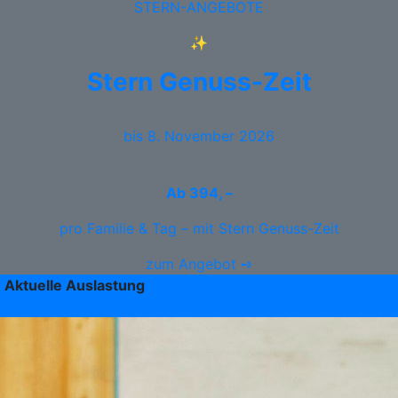
STERN-ANGEBOTE
✨
Stern Genuss-Zeit
bis 8. November 2026
Ab
394, –
pro Familie & Tag – mit Stern Genuss-Zeit
zum Angebot ➺
Aktuelle Auslastung