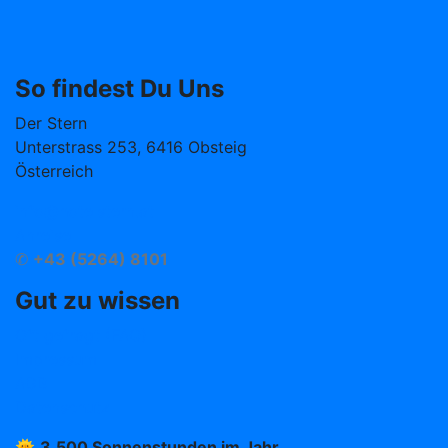
So findest Du Uns
Der Stern
Unterstrass 253, 6416 Obsteig
Österreich
info@hotelstern.at
Anreise
✆
+43 (5264) 8101
Gut zu wissen
Oft gefragt (FAQ)
Impressum
AGB
Datenschutz
🌞
3.500 Sonnenstunden im Jahr