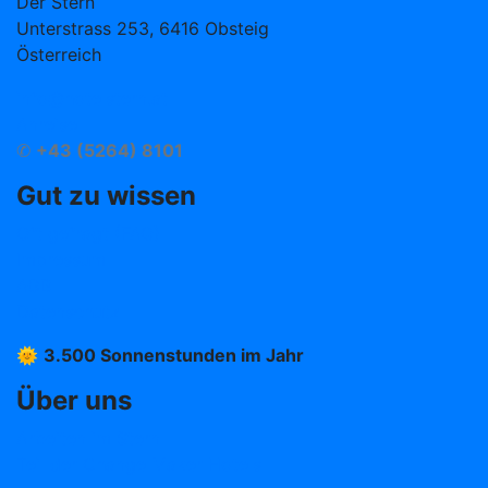
Der Stern
Unterstrass 253, 6416 Obsteig
Österreich
info@hotelstern.at
Anreise
✆
+43 (5264) 8101
Gut zu wissen
Oft gefragt (FAQ)
Impressum
AGB
Datenschutz
🌞
3.500 Sonnenstunden im Jahr
Über uns
Arbeiten im Stern
Teil der Change Maker Hotels