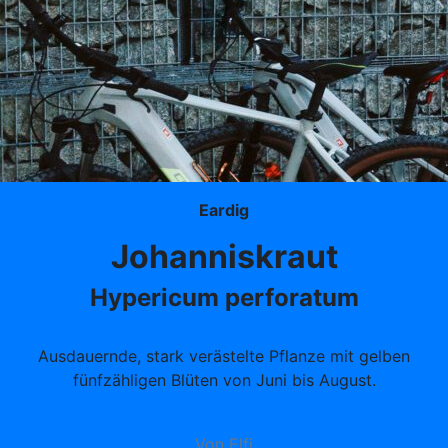
Eardig
Johanniskraut
Hypericum perforatum
Ausdauernde, stark verästelte Pflanze mit gelben
fünfzähligen Blüten von Juni bis August.
Von Elfi