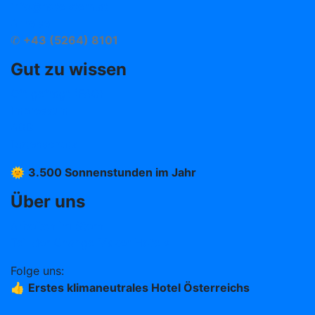
info@hotelstern.at
Anreise
✆
+43 (5264) 8101
Gut zu wissen
Oft gefragt (FAQ)
Impressum
AGB
Datenschutz
🌞
3.500 Sonnenstunden im Jahr
Über uns
Arbeiten im Stern
Teil der Change Maker Hotels
Folge uns:
👍
Erstes klimaneutrales Hotel Österreichs