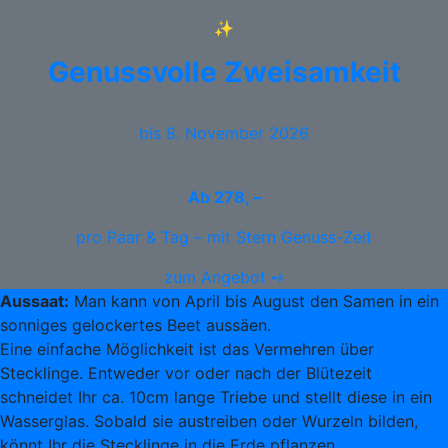
✨
Genussvolle Zweisamkeit
bis 8. November 2026
Ab
278, –
pro Paar & Tag – mit Stern Genuss-Zeit
zum Angebot ➺
Aussaat:
Man kann von April bis August den Samen in ein
sonniges gelockertes Beet aussäen.
Eine einfache Möglichkeit ist das Vermehren über
Stecklinge. Entweder vor oder nach der Blütezeit
schneidet Ihr ca. 10cm lange Triebe und stellt diese in ein
Wasserglas. Sobald sie austreiben oder Wurzeln bilden,
könnt Ihr die Stecklinge in die Erde pflanzen.