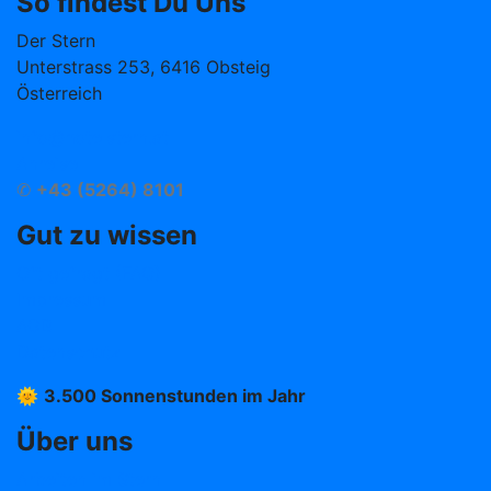
So findest Du Uns
Der Stern
Unterstrass 253, 6416 Obsteig
Österreich
info@hotelstern.at
Anreise
✆
+43 (5264) 8101
Gut zu wissen
Oft gefragt (FAQ)
Impressum
AGB
Datenschutz
🌞
3.500 Sonnenstunden im Jahr
Über uns
Arbeiten im Stern