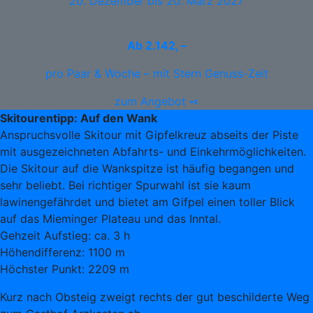
20. Dezember bis 20. März 2027
Ab
2.142, –
pro Paar & Woche – mit Stern Genuss-Zeit
zum Angebot ➺
Skitourentipp: Auf den Wank
Anspruchsvolle Skitour mit Gipfelkreuz abseits der Piste
mit ausgezeichneten Abfahrts- und Einkehrmöglichkeiten.
Die Skitour auf die Wankspitze ist häufig begangen und
sehr beliebt. Bei richtiger Spurwahl ist sie kaum
lawinengefährdet und bietet am Gifpel einen toller Blick
auf das Mieminger Plateau und das Inntal.
Gehzeit Aufstieg: ca. 3 h
Höhendifferenz: 1100 m
Höchster Punkt: 2209 m
Kurz nach Obsteig zweigt rechts der gut beschilderte Weg