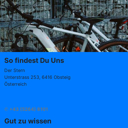
So findest Du Uns
Der Stern
Unterstrass 253, 6416 Obsteig
Österreich
info@hotelstern.at
Anreise
✆
+43 (5264) 8101
Gut zu wissen