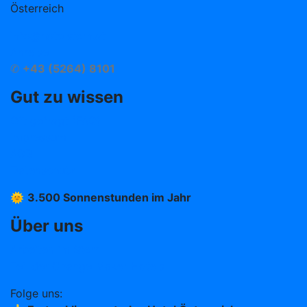
Österreich
info@hotelstern.at
Anreise
✆
+43 (5264) 8101
Gut zu wissen
Oft gefragt (FAQ)
Impressum
AGB
Datenschutz
🌞
3.500 Sonnenstunden im Jahr
Über uns
Arbeiten im Stern
Teil der Change Maker Hotels
Folge uns: