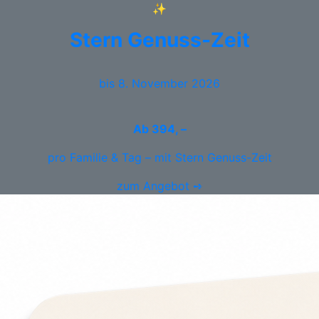
✨
Stern Genuss-Zeit
bis 8. November 2026
Ab
394, –
pro Familie & Tag – mit Stern Genuss-Zeit
zum Angebot ➺