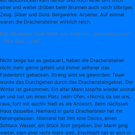
ein Goldbrocken kam hervor und noch einer und noch
einer und weiter drüben beim Brunnen auch noch silbriges
Zeug. Silber und Gold. Bergwerke. Arbeiter. Auf einmal
waren die Drachensteiner wirklich reich.
Das Obsteiger Gold fließt nun direkt ins „Sternentaucher“
Öko-Bad … und
hier gehts zum Podcast der Sage und
seine Erweiterung, wie der Drache ins Öko-Bad kam.
Nicht lange hat es gedauert, haben die Drachensteiner
nicht mehr gerne geteilt und immer seltener das
Fladenbrot gebacken. Streng sind sie geworden: Teuer
wurde das Durchgehen durch das Drachensteingebiet. Der
Winter ist gekommen. Ein alter Mann klopfte wieder einmal
an und bat um einen Platz beim Ofen. «Nichts da bei uns,
raus, fort mit euch!» hieß es als Antwort. Beim nächsten
Haus dasselbe. Niemand in ganz Drachenstein hat ihn
hereingelassen. Niemand hat ihm eine Decke, einen
Schluck Wasser, ein Stück Brot gegeben. Der Mann ging
weiter, kam aber nicht mehr weit. Erschöpft hat er sich in