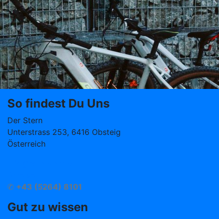
So findest Du Uns
Der Stern
Unterstrass 253, 6416 Obsteig
Österreich
info@hotelstern.at
Anreise
✆
+43 (5264) 8101
Gut zu wissen