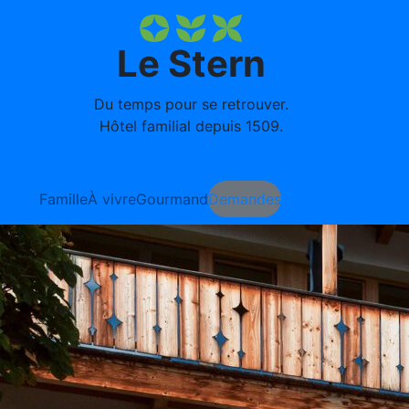
Le Stern
Du temps pour se retrouver.
Hôtel familial depuis 1509.
Famille
À vivre
Gourmand
Demandes
Réservations