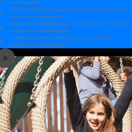
et se dépenser
Coins créatifs pour dessiner, bricoler et laisser libre
3
cours à son imagination
Salle de jeux chauffée pour se réchauffer et continuer
4
à jouer en toute tranquillité
Lounge des parents à l’étage avec vue, billard,
5
fléchettes et réfrigérateur