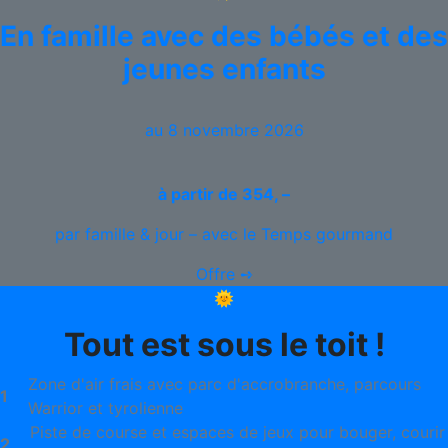
En famille avec des bébés et des
jeunes enfants
au 8 novembre 2026
à partir de
354, –
par famille & jour – avec le Temps gourmand
Offre ➺
🌞
Tout est sous le toit !
Zone d'air frais avec parc d'accrobranche, parcours
1
Warrior et tyrolienne
Piste de course et espaces de jeux pour bouger, courir
2