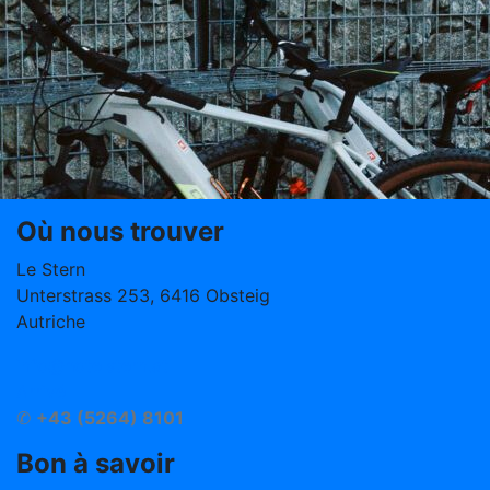
Où nous trouver
Le Stern
Unterstrass 253, 6416 Obsteig
Autriche
info@hotelstern.at
Arrivé
✆
+43 (5264) 8101
Bon à savoir