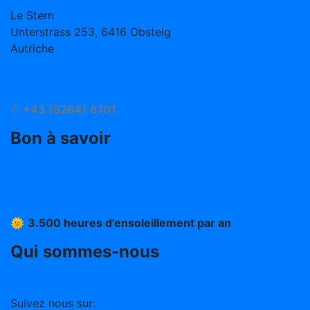
Le Stern
Unterstrass 253, 6416 Obsteig
Autriche
info@hotelstern.at
Arrivé
✆
+43 (5264) 8101
Bon à savoir
Mentions légales
CGV
Protection des données
🌞
3.500 heures d'ensoleillement par an
Qui sommes-nous
Travailler au Stern (en allemand)
Suivez nous sur: