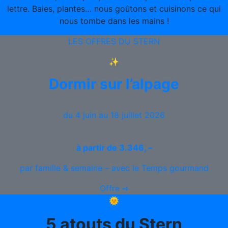
lettre. Baies, plantes… nous goûtons et cuisinons ce qui
nous tombe dans les mains !
LES OFFRES DU STERN
✨
Dormir sur l’alpage
du 4 juin au 18 juillet 2026
à partir de
3.346, –
par famille & semaine – avec le Temps gourmand
Offre ➺
🌞
5 atouts du Stern