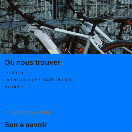
Où nous trouver
Le Stern
Unterstrass 253, 6416 Obsteig
Autriche
info@hotelstern.at
Arrivé
✆
+43 (5264) 8101
Bon à savoir