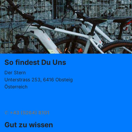
So findest Du Uns
Der Stern
Unterstrass 253, 6416 Obsteig
Österreich
info@hotelstern.at
Anreise
✆
+43 (5264) 8101
Gut zu wissen