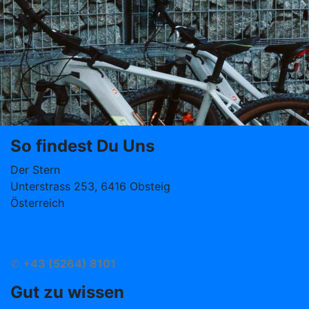
So findest Du Uns
Der Stern
Unterstrass 253, 6416 Obsteig
Österreich
info@hotelstern.at
Anreise
✆
+43 (5264) 8101
Gut zu wissen