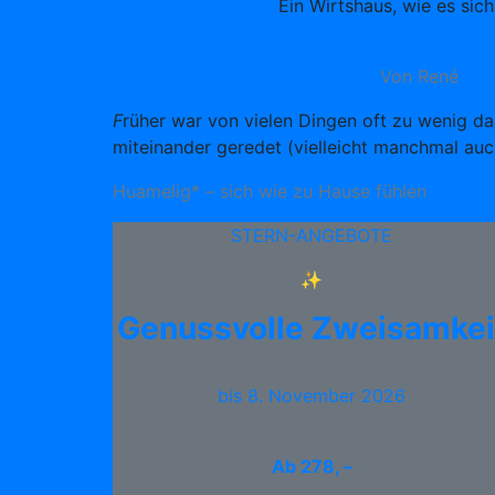
Ein Wirtshaus, wie es sich
Von René
F
rüher war von vielen Dingen oft zu wenig d
miteinander geredet (vielleicht manchmal auc
Huamelig* – sich wie zu Hause fühlen
STERN-ANGEBOTE
✨
Genussvolle Zweisamkei
bis 8. November 2026
Ab
278, –