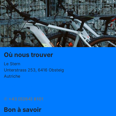
Où nous trouver
Le Stern
Unterstrass 253, 6416 Obsteig
Autriche
info@hotelstern.at
Arrivé
✆
+43 (5264) 8101
Bon à savoir