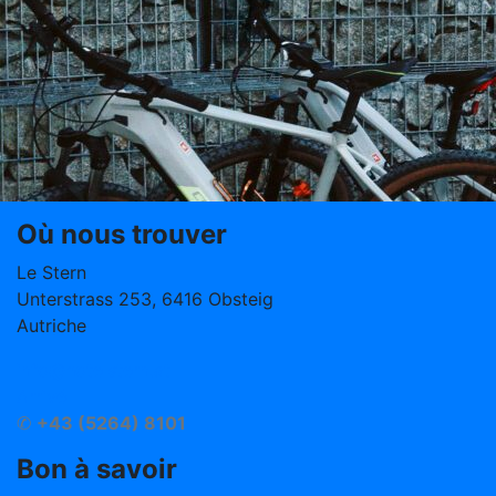
Où nous trouver
Le Stern
Unterstrass 253, 6416 Obsteig
Autriche
info@hotelstern.at
Arrivé
✆
+43 (5264) 8101
Bon à savoir