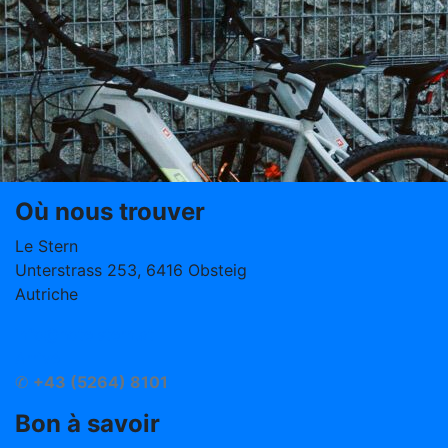
Où nous trouver
Le Stern
Unterstrass 253, 6416 Obsteig
Autriche
info@hotelstern.at
Arrivé
✆
+43 (5264) 8101
Bon à savoir