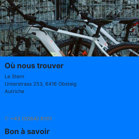
Où nous trouver
Le Stern
Unterstrass 253, 6416 Obsteig
Autriche
info@hotelstern.at
Arrivé
✆
+43 (5264) 8101
Bon à savoir