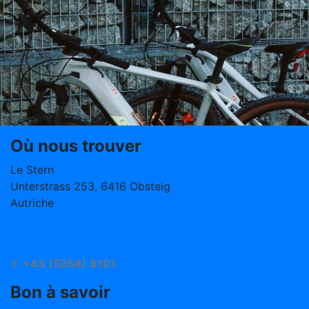
Où nous trouver
Le Stern
Unterstrass 253, 6416 Obsteig
Autriche
info@hotelstern.at
Arrivé
✆
+43 (5264) 8101
Bon à savoir