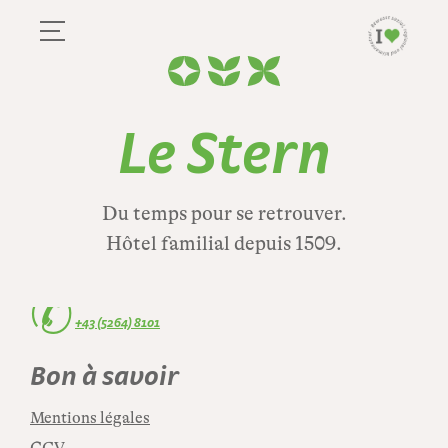
Le Stern
Où nous trouver
Le Stern
Le Stern
Unterstrass 253, 6416 Obsteig
Autriche
Du temps pour se retrouver.
info@hotelstern.at
Hôtel familial depuis 1509.
Arrivé
✆
+43 (5264) 8101
Bon à savoir
Mentions légales