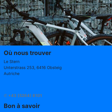
Où nous trouver
Le Stern
Unterstrass 253, 6416 Obsteig
Autriche
info@hotelstern.at
Arrivé
✆
+43 (5264) 8101
Bon à savoir