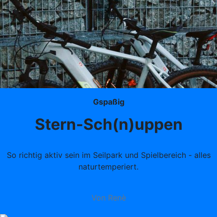
Gspaßig
Stern-Sch(n)uppen
So richtig aktiv sein im Seilpark und Spielbereich - alles
naturtemperiert.
Von Renè