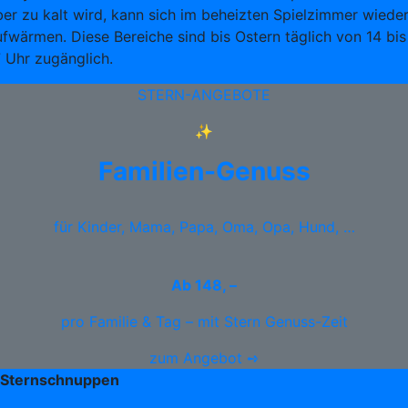
ber zu kalt wird, kann sich im beheizten Spielzimmer wiede
ufwärmen. Diese Bereiche sind bis Ostern täglich von 14 bis
7 Uhr zugänglich.
STERN-ANGEBOTE
✨
Familien-Genuss
für Kinder, Mama, Papa, Oma, Opa, Hund, …
Ab
148, –
pro Familie & Tag – mit Stern Genuss-Zeit
zum Angebot ➺
Sternschnuppen