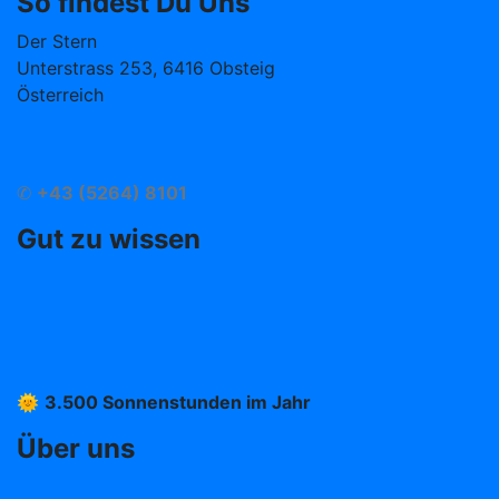
So findest Du Uns
Der Stern
Unterstrass 253, 6416 Obsteig
Österreich
info@hotelstern.at
Anreise
✆
+43 (5264) 8101
Gut zu wissen
Oft gefragt (FAQ)
Impressum
AGB
Datenschutz
🌞
3.500 Sonnenstunden im Jahr
Über uns
Arbeiten im Stern